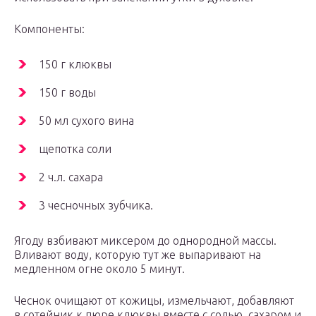
Компоненты:
150 г клюквы
150 г воды
50 мл сухого вина
щепотка соли
2 ч.л. сахара
3 чесночных зубчика.
Ягоду взбивают миксером до однородной массы.
Вливают воду, которую тут же выпаривают на
медленном огне около 5 минут.
Чеснок очищают от кожицы, измельчают, добавляют
в сотейник к пюре клюквы вместе с солью, сахаром и