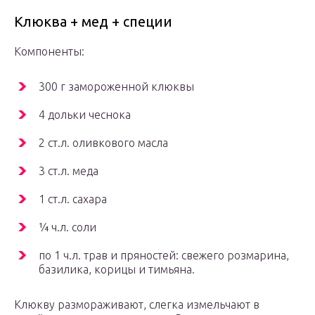
Клюква + мед + специи
Компоненты:
300 г замороженной клюквы
4 дольки чеснока
2 ст.л. оливкового масла
3 ст.л. меда
1 ст.л. сахара
¼ ч.л. соли
по 1 ч.л. трав и пряностей: свежего розмарина,
базилика, корицы и тимьяна.
Клюкву размораживают, слегка измельчают в