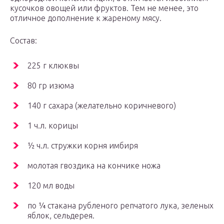
кусочков овощей или фруктов. Тем не менее, это
отличное дополнение к жареному мясу.
Состав:
225 г клюквы
80 гр изюма
140 г сахара (желательно коричневого)
1 ч.л. корицы
½ ч.л. стружки корня имбиря
молотая гвоздика на кончике ножа
120 мл воды
по ¼ стакана рубленого репчатого лука, зеленых
яблок, сельдерея.