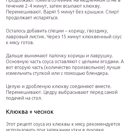
Продолжают томить сотейник на медленном огне в
течение 2-4 минут, затем всыпают клюкву.
Перемешивают. Варят 5 минут без крышки. Спирт
продолжает испаряться.
Осталось добавить специи – корицу, гвоздику,
лавровый листик. Через 15 минут клюквенный соус
к мясу готов.
Дальше вынимают палочку корицы и лаврушку.
Основную часть соуса оставляют с целыми ягодами. А
вот вторую часть (количество произвольное) лучше
измельчить ступкой или с помощью блендера.
Целую и дробленую клюкву соединяют вместе.
Перемешивают. Цедру выбрасывают перед самой
подачей на стол.
Клюква + чеснок
Этот рецепт соуса из клюквы к мясу рекомендуется
использовать при запекании утки в духовке.