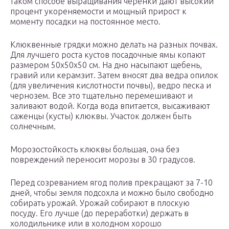
таком способе выращивания черенки дают высокий
процент укореняемости и мощный прирост к
моменту посадки на постоянное место.
Клюквенные грядки можно делать на разных почвах.
Для лучшего роста кустов посадочные ямы копают
размером 50x50x50 см. На дно насыпают щебень,
гравий или керамзит. Затем вносят два ведра опилок
(для увеличения кислотности почвы), ведро песка и
чернозем. Все это тщательно перемешивают и
заливают водой. Когда вода впитается, высаживают
саженцы (кусты) клюквы. Участок должен быть
солнечным.
Морозостойкость клюквы большая, она без
повреждений переносит морозы в 30 градусов.
Перед созреванием ягод полив прекращают за 7-10
дней, чтобы земля подсохла и можно было свободно
собирать урожай. Урожай собирают в плоскую
посуду. Его лучше (до переработки) держать в
холодильнике или в холодном хорошо