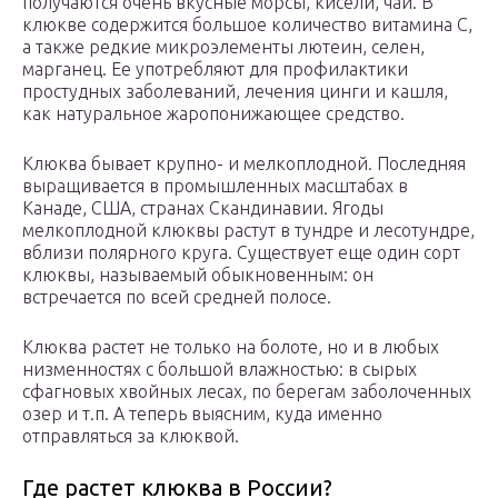
получаются очень вкусные морсы, кисели, чаи. В
клюкве содержится большое количество витамина С,
а также редкие микроэлементы лютеин, селен,
марганец. Ее употребляют для профилактики
простудных заболеваний, лечения цинги и кашля,
как натуральное жаропонижающее средство.
Клюква бывает крупно- и мелкоплодной. Последняя
выращивается в промышленных масштабах в
Канаде, США, странах Скандинавии. Ягоды
мелкоплодной клюквы растут в тундре и лесотундре,
вблизи полярного круга. Существует еще один сорт
клюквы, называемый обыкновенным: он
встречается по всей средней полосе.
Клюква растет не только на болоте, но и в любых
низменностях с большой влажностью: в сырых
сфагновых хвойных лесах, по берегам заболоченных
озер и т.п. А теперь выясним, куда именно
отправляться за клюквой.
Где растет клюква в России?