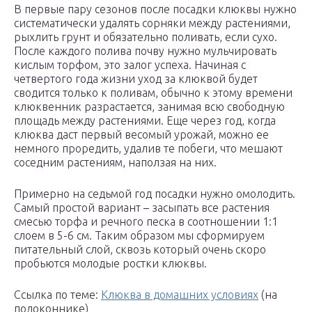
В первые пару сезонов после посадки клюквы нужно
систематически удалять сорняки между растениями,
рыхлить грунт и обязательно поливать, если сухо.
После каждого полива почву нужно мульчировать
кислым торфом, это залог успеха. Начиная с
четвертого года жизни уход за клюквой будет
сводится только к поливам, обычно к этому времени
клюквенник разрастается, занимая всю свободную
площадь между растениями. Еще через год, когда
клюква даст первый весомый урожай, можно ее
немного проредить, удалив те побеги, что мешают
соседним растениям, наползая на них.
Примерно на седьмой год посадки нужно омолодить.
Самый простой вариант – засыпать все растения
смесью торфа и речного песка в соотношении 1:1
слоем в 5-6 см. Таким образом мы сформируем
питательный слой, сквозь который очень скоро
пробьются молодые ростки клюквы.
Ссылка по теме:
Клюква в домашних условиях
(на
подоконнике)