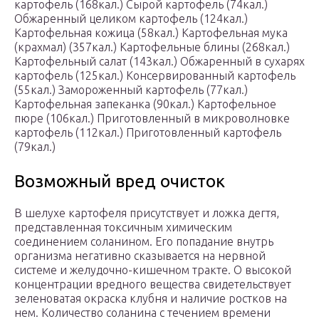
картофель (168кал.) Сырой картофель (74кал.)
Обжаренный целиком картофель (124кал.)
Картофельная кожица (58кал.) Картофельная мука
(крахмал) (357кал.) Картофельные блины (268кал.)
Картофельный салат (143кал.) Обжаренный в сухарях
картофель (125кал.) Консервированный картофель
(55кал.) Замороженный картофель (77кал.)
Картофельная запеканка (90кал.) Картофельное
пюре (106кал.) Приготовленный в микроволновке
картофель (112кал.) Приготовленный картофель
(79кал.)
Возможный вред очисток
В шелухе картофеля присутствует и ложка дегтя,
представленная токсичным химическим
соединением соланином. Его попадание внутрь
организма негативно сказывается на нервной
системе и желудочно-кишечном тракте. О высокой
концентрации вредного вещества свидетельствует
зеленоватая окраска клубня и наличие ростков на
нем. Количество соланина с течением времени