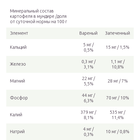
Минеральный состав
картофеля в мундире /доля
от суточной нормы на 100 г
Элемент
Вареный
Запеченный
5 мг /
Кальций
15 мг / 1,5%
0,5%
0,3 мг /
1,1 мг /
Железо
3,1%
10,8%
22 мг /
Магний
28 мг / 7%
5,5%
44 мг /
Фосфор
70 мг / 10%
6,3%
379 мг /
535 мг /
Калий
8,1%
11,4%
4 мг /
Натрий
10 мг / 0,8%
0,3%