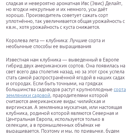
сладкая и невероятно ароматная Ивс (Эвис) Делайт,
но ягодки некрупные и их немного, усы даёт
хорошо. Производитель советует сажать сорт
уплотнённо, так увеличивается общая урожайность с
кв.м., хотя урожайность с куста снижается.
Королева лета — клубника: Лучшие сорта и
необычные способы ее выращивания
Известная нам клубника — выведенный в Европе
гибрид двух американских сортов. Она появилась на
свет всего два столетия назад, но за этот срок успела
стать самой распространённой ягодой в наших садах
и огородах. Если быть точными, на грядках
большинства садоводов растут крупноплодные
сорта
земляники садовой
, прародителями которой
считаются американские виды: чилийская и
виргинская. А земляника мускатная, или настоящая
клубника, родиной которой являются Северная и
Центральная Европа, используется только в
селекции, а в промышленных объёмах не
выращивается. Поэтому и мы, по привычке, будем