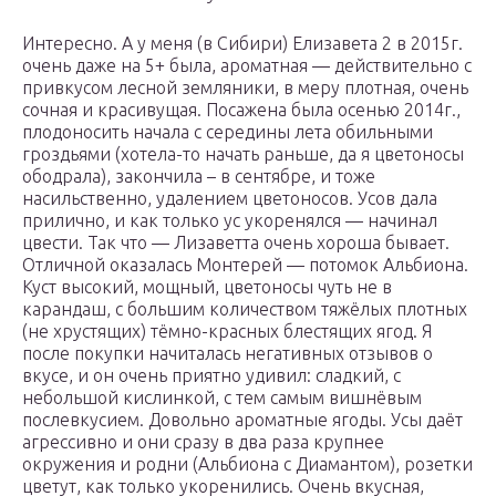
Интересно. А у меня (в Сибири) Елизавета 2 в 2015г.
очень даже на 5+ была, ароматная — действительно с
привкусом лесной земляники, в меру плотная, очень
сочная и красивущая. Посажена была осенью 2014г.,
плодоносить начала с середины лета обильными
гроздьями (хотела-то начать раньше, да я цветоносы
ободрала), закончила – в сентябре, и тоже
насильственно, удалением цветоносов. Усов дала
прилично, и как только ус укоренялся — начинал
цвести. Так что — Лизаветта очень хороша бывает.
Отличной оказалась Монтерей — потомок Альбиона.
Куст высокий, мощный, цветоносы чуть не в
карандаш, с большим количеством тяжёлых плотных
(не хрустящих) тёмно-красных блестящих ягод. Я
после покупки начиталась негативных отзывов о
вкусе, и он очень приятно удивил: сладкий, с
небольшой кислинкой, с тем самым вишнёвым
послевкусием. Довольно ароматные ягоды. Усы даёт
агрессивно и они сразу в два раза крупнее
окружения и родни (Альбиона с Диамантом), розетки
цветут, как только укоренились. Очень вкусная,