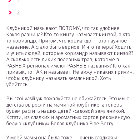
1
2
Клубникой называют ПОТОМУ, что так удобнее.
Какая разница? Кто-то кинзу называет кинзой, а кто-
то кориандр. Притом, что кориандр — это научное
название. А стало быть верное. И что теперь? Ходить
и учить людей, которые кориандр называют кинзой?
А сколько есть диких полезных трав, которые в
РАЗНЫХ регионах имеют РАЗНЫЕ названия? Кто как
привык, то ТАК и называет. Не вижу никаких причин,
чтобы клубнику называть земляникой. Хоть
убейтесь.
Вы tzoi-vasili уж пожалуйста не обижайтесь. Это мы с
детства выросли на маминой клубнике, а теперь
будем растить наших детей -садовой земляникой.
Кстати, из сладких и ароматных сортов рекомендую
белую «клубнику» Белая клубника Pine Berry
У моей мамы она была тоже — очень сладкая и