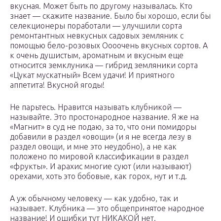
вкусная. Может быть по другому называлась. Кто
знает — скажите название. Было бы хорошо, если бы
селекционеры поработали — улучшили сорта
ремонтантных невкусных садовых земляник с
помощью бело-розовых Оооочень вкусных сортов. А
к очень душистым, ароматным и вкусным еще
относится земклуника — гибрид земляники сорта
«Цукат мускатный» Всем удачи! И приятного
аппетита! Вкусной ягоды!
Не парьтесь. Нравится называть клубникой —
называйте. Это простонародное название. Я же на
«Магнит» в суд не подаю, за то, что они помидоры
добавили в раздел «овощи» (и я не всегда лезу в
раздел овощи, и мне это неудобно), а не как
положено по мировой классификации в раздел
«фрукты». И арахис многие суют (или называют)
орехами, хоть это бобовые, как горох, нут и т.д.
А уж обычному человеку — как удобно, так и
называет. Клубника — это общепринятое народное
название! И ошибки тут НИКАКОЙ нет.