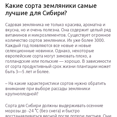
Какие сорта земляники самые
лучшие для Сибири?
Садовая земляника не толь­ко красива, ароматна и
вкус­на, но и очень полезна. Она содержит целый ряд
витами­нов и микроэлементов. Суще­ствует огромное
количество сортов земляники. Их уже бо­лее 3000.
Каждый год появляются все новые и но­вые
селекционные новинки. Однако, неко­торые
европейские сорта могут зимовать плохо, а
голландские или польские — хорошо. В зависимости
от сорта про­дуктивный срок жизни плантации может
быть 3—5 лет и более.
– На какие характеристики сортов нужно обратить
внимание при выборе рассады земляники
крупноплодной?
Сорта для Сибири должны выдерживать осенние
морозы до -24 °С (без снега) и быстро
восстанавливаться весной после потери листьев. Они